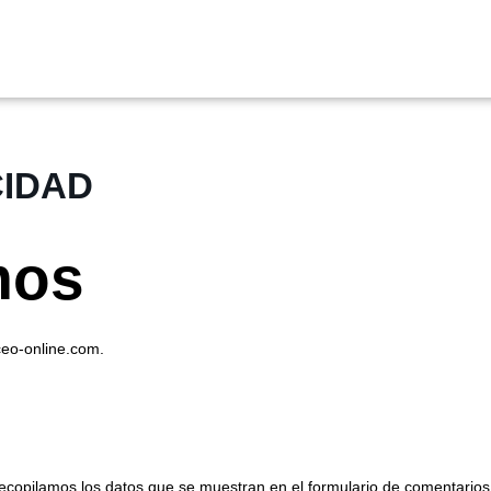
CIDAD
mos
ceo-online.com.
s
ecopilamos los datos que se muestran en el formulario de comentarios, 