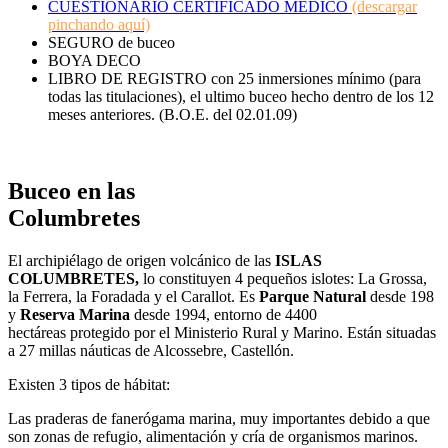
CUESTIONARIO CERTIFICADO MÉDICO
(descargar
pinchando aquí)
SEGURO de buceo
BOYA DECO
LIBRO DE REGISTRO con 25 inmersiones mínimo (para
todas las titulaciones), el ultimo buceo hecho dentro de los 12
meses anteriores. (B.O.E. del 02.01.09)
Buceo en las
Columbretes
El archipiélago de origen volcánico de las
ISLAS
COLUMBRETES,
lo constituyen 4 pequeños islotes: La Grossa,
la Ferrera, la Foradada y el Carallot. Es
Parque Natural
desde 198
y
Reserva Marina
desde 1994, entorno de 4400
hectáreas protegido por el Ministerio Rural y Marino. Están situadas
a 27 millas náuticas de Alcossebre, Castellón.
Existen 3 tipos de hábitat:
Las praderas de fanerógama marina, muy importantes debido a que
son zonas de refugio, alimentación y cría de organismos marinos.